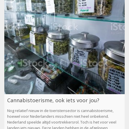
Cannabistoerisme, ook iets voor jou?
Nog relatief nieuw in de toeristensector is cannabistoerisme,
hoewel voor Nederlanders misschien niet heel onbekend.
Nederland speelde altijd voortrekkersrol. Toch is het voor veel
landen iets nieuws. Deze landen hebben in de afgelopen