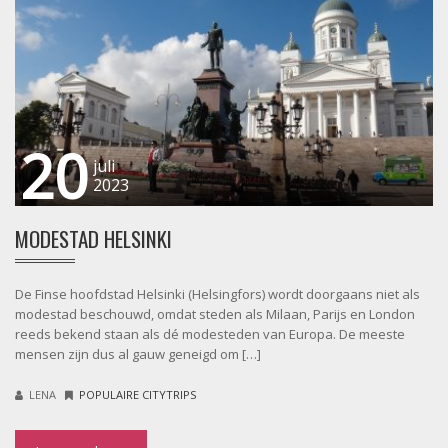
20
juli
2023
MODESTAD HELSINKI
De Finse hoofdstad Helsinki (Helsingfors) wordt doorgaans niet als
modestad beschouwd, omdat steden als Milaan, Parijs en London
reeds bekend staan als dé modesteden van Europa. De meeste
mensen zijn dus al gauw geneigd om […]
LENA
POPULAIRE CITYTRIPS