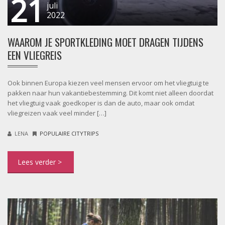
21
juli
2022
WAAROM JE SPORTKLEDING MOET DRAGEN TIJDENS
EEN VLIEGREIS
Ook binnen Europa kiezen veel mensen ervoor om het vliegtuig te
pakken naar hun vakantiebestemming. Dit komt niet alleen doordat
het vliegtuig vaak goedkoper is dan de auto, maar ook omdat
vliegreizen vaak veel minder […]
LENA
POPULAIRE CITYTRIPS